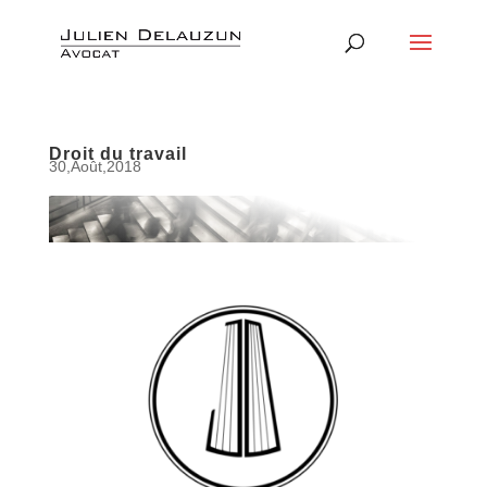
Droit du travail
30,Août,2018