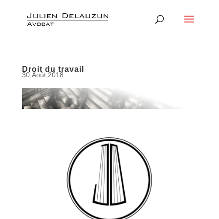
Droit du travail
30,Août,2018